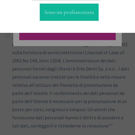
(Journal of Laws 2005, n. 133, articolo 1119) e le regole
Sono un professionista
per l'emissione, l'invio e l'archiviazione di fatture
elettroniche.*”
„Accetto di ricevere informazioni commerciali per via
elettronica in conformità con la legge del 18 luglio 2002
sulla fornitura di servizi elettronici (Journal of Laws of
2002 No 144, item 1204). L'amministratore dei dati
personali forniti dagli Utenti è Orbi Denti Sp. z o.o .. I dati
personali saranno trattati per le finalità e nella misura
relativa all'utilizzo del Pannello di prenotazione da
parte dell'utente. Il conferimento dei dati personali da
parte dell'Utente è necessario per la prenotazione di un
posto per corsi, congressi e simposi. Gli utenti che
forniscono dati personali hanno il diritto di accedere a
tali dati, correggerli e richiederne la rimozione.*"