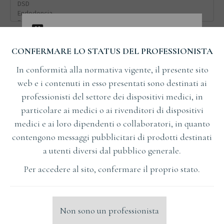
Metodo di contabilità
*
CONFERMARE LO STATUS DEL PROFESSIONISTA
Attività commerciale
In conformità alla normativa vigente, il presente sito
web e i contenuti in esso presentati sono destinati ai
Persona privata
professionisti del settore dei dispositivi medici, in
particolare ai medici o ai rivenditori di dispositivi
Condizioni
medici e ai loro dipendenti o collaboratori, in quanto
contengono messaggi pubblicitari di prodotti destinati
a utenti diversi dal pubblico generale.
Accetto l'emissione e l'invio di fatture elettroniche da
parte del Venditore ai sensi del Regolamento del
Per accedere al sito, confermare il proprio stato.
Ministro delle Finanze del 14 luglio 2005. Sull'emissione
e l'invio di fatture in formato elettronico, nonché
l'archiviazione e la condivisione di tali fatture con
Non sono un professionista
l'autorità fiscale o l'autorità di controllo fiscale