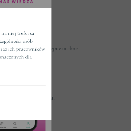
a niej treści są
zególności osób
Kursy dostępne on-line
raz ich pracowników
znaczonych dla
eriów wyszukiwania.
erz kryteria.