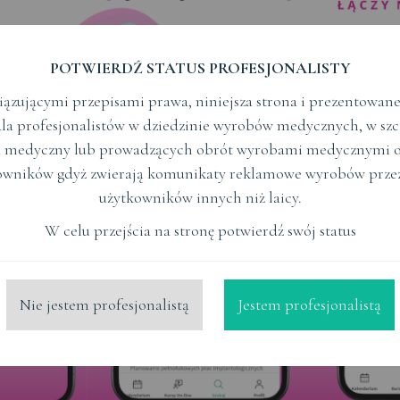
Kalendarium wydarzeń
POTWIERDŹ STATUS PROFESJONALISTY
ązującymi przepisami prawa, niniejsza strona i prezentowane n
la profesjonalistów w dziedzinie wyrobów medycznych, w szc
in od
Termin do
 medyczny lub prowadzących obrót wyrobami medycznymi o
owników gdyż zwierają komunikaty reklamowe wyrobów prze
użytkowników innych niż laicy.
W celu przejścia na stronę potwierdź swój status
Brak wyników dla wybranych kryt
Nie jestem profesjonalistą
Jestem profesjonalistą
Wyszukaj ponownie lub rozsz