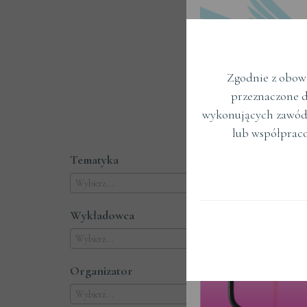
Zgodnie z obowi
przeznaczone d
Term
wykonujących zawód
lub współprac
Tematyka
Wykładowca
Organizator